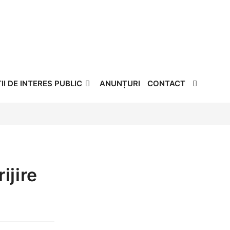
Instrumente pentru accesibilitate
I DE INTERES PUBLIC
ANUNȚURI
CONTACT
ijire