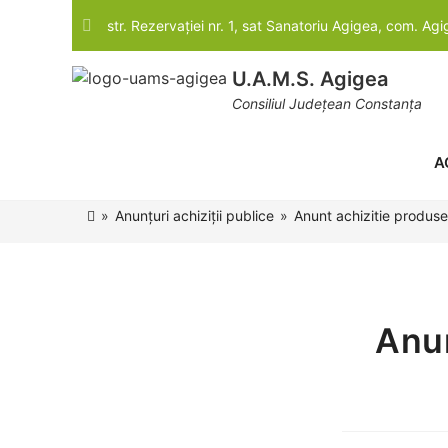
str. Rezervației nr. 1, sat Sanatoriu Agigea, com. Ag
U.A.M.S. Agigea
Consiliul Județean Constanța
A
»
Anunțuri achiziții publice
»
Anunt achizitie produse 
Anun