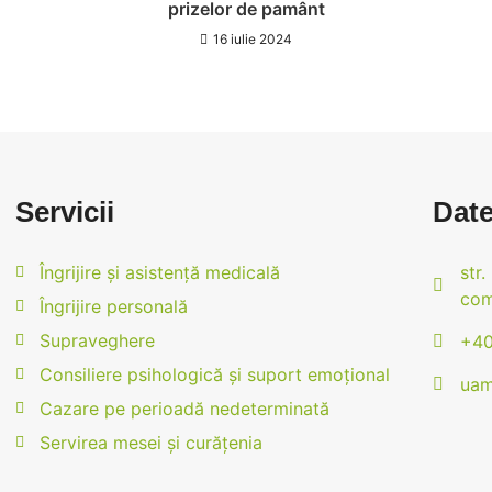
prizelor de pamânt
16 iulie 2024
Servicii
Date
Îngrijire și asistență medicală
str.
com
Îngrijire personală
Supraveghere
+40
Consiliere psihologică și suport emoțional
uam
Cazare pe perioadă nedeterminată
Servirea mesei și curățenia