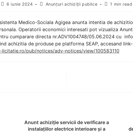
6 iunie 2024
Anunțuri achiziții publice
1 min read
sistenta Medico-Sociala Agigea anunta intentia de achiziti
ersonala. Operatorii economici interesati pot vizualiza Anunt
entru cumparare directa nr.ADV1004748/05.06.2024 cu info
ind achizitia de produse pe platforma SEAP, accesand link-
-licitatie.ro/pub/notices/adv-notices/view/100583110
Anunt achiziție servicii de verificare a
instalațiilor electrice interioare și a
de