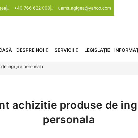
igea
+40 766 622 000
uams_agigea@yahoo.com
CASĂ
DESPRE NOI
SERVICII
LEGISLAȚIE
INFORMAȚI
de ingrijire personala
t achizitie produse de ingr
personala