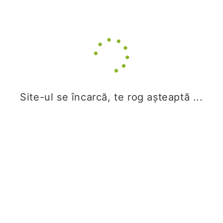
uams_agigea@yahoo.com
Numele tău
Site-ul se încarcă, te rog așteaptă ...
Adresa ta de email
Subiect
Mesajul tău (opțional)