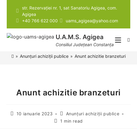
str. Rezervației nr. 1, sat Sanatoriu Agigea, com.
Agigea
Instrumente pentru accesibilitate
+40 766 622 000
uams_agigea@yahoo.com
U.A.M.S. Agigea
Consiliul Județean Constanța
»
Anunțuri achiziții publice
»
Anunt achizitie branzeturi
Anunt achizitie branzeturi
10 ianuarie 2023
Anunțuri achiziții publice
1 min read