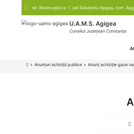
str. Rezervației nr. 1, sat Sanatoriu Agigea, com. Ag
U.A.M.S. Agigea
Consiliul Județean Constanța
A
»
Anunțuri achiziții publice
»
Anunț achiziție gaze na
A