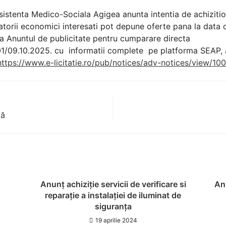
sistenta Medico-Sociala Agigea anunta intentia de achiziti
atorii economici interesati pot depune oferte pana la data 
za Anuntul de publicitate pentru cumparare directa
1/09.10.2025. cu informatii complete pe platforma SEAP,
https://www.e-licitatie.ro/pub/notices/adv-notices/view/1
ță
Anunț achiziție servicii de verificare si
Anu
reparație a instalației de iluminat de
siguranța
19 aprilie 2024