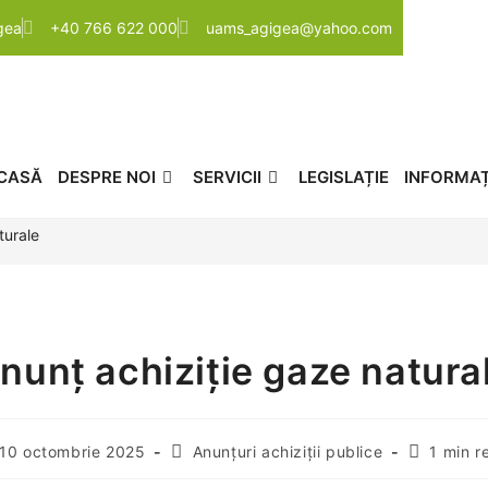
igea
+40 766 622 000
uams_agigea@yahoo.com
CASĂ
DESPRE NOI
SERVICII
LEGISLAȚIE
INFORMAȚI
turale
nunț achiziție gaze natura
10 octombrie 2025
Anunțuri achiziții publice
1 min r