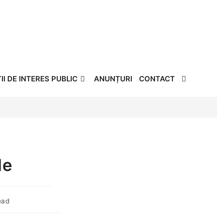
Instrumente pentru accesibilitate
I DE INTERES PUBLIC
ANUNȚURI
CONTACT
le
ead