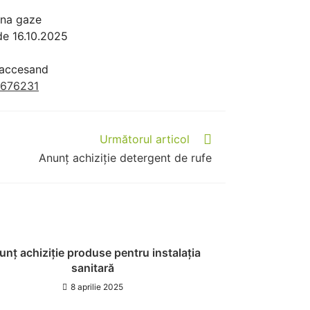
ona gaze
de 16.10.2025
 accesand
00676231
Următorul articol
Anunț achiziție detergent de rufe
nț achiziție produse pentru instalația
sanitară
8 aprilie 2025