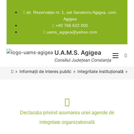
str. Rezervației nr. 1, sat Sanatoriu Agigea, com.
Instrumente pentru accesibilitate
Agigea
+40 766 622 000
uams_agigea@yahoo.com
U.A.M.S. Agigea
Consiliul Județean Constanța
»
Informații de interes public
»
Integritate instituțională
»
De
Declarația privind asumarea unei agende de
integritate organizatională