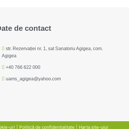
ate de contact
str. Rezervației nr. 1, sat Sanatoriu Agigea, com.
Agigea
+40 766 622 000
uams_agigea@yahoo.com
kie-uri
Politică de confidențialitate
Harta site-ului