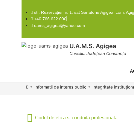
str. Rezervației nr. 1, sat Sanatoriu Agigea, com. Agi
+40 766 622 000
uams_agigea@yahoo.com
U.A.M.S. Agigea
Consiliul Județean Constanța
A
»
Informații de interes public
»
Integritate instituțion
Codul de etică și conduită profesională