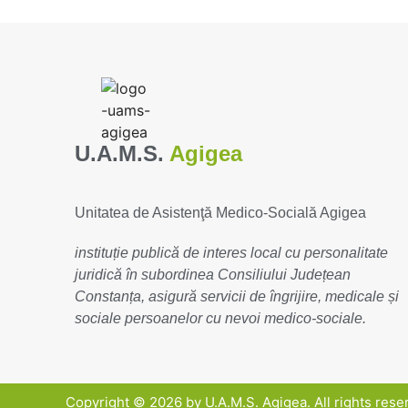
U.A.M.S.
Agigea
Unitatea de Asistenţă Medico-Socială Agigea
instituție publică de interes local cu personalitate
juridică în subordinea Consiliului Județean
Constanța, asigură servicii de îngrijire, medicale și
sociale persoanelor cu nevoi medico-sociale.
Copyright © 2026 by U.A.M.S. Agigea. All rights rese