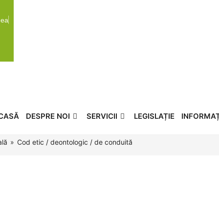
gea
CASĂ
DESPRE NOI
SERVICII
LEGISLAȚIE
INFORMAȚI
ală
»
Cod etic / deontologic / de conduită