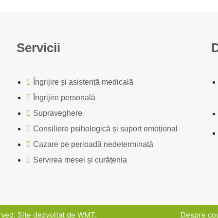
Servicii
D
Îngrijire și asistență medicală
Îngrijire personală
Supraveghere
Consiliere psihologică și suport emoțional
Cazare pe perioadă nedeterminată
Servirea mesei și curățenia
rved.
Site dezvoltat de WMT
.
Despre coo