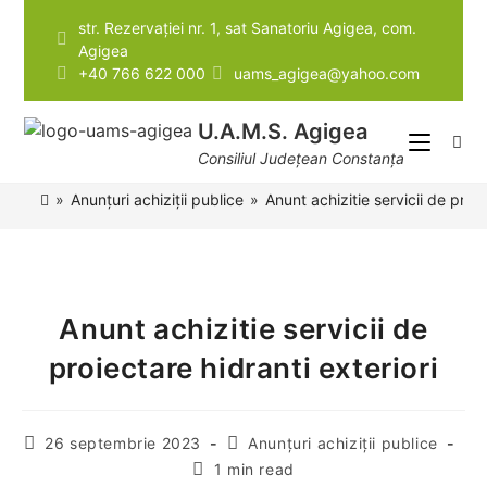
str. Rezervației nr. 1, sat Sanatoriu Agigea, com.
Agigea
Instrumente pentru accesibilitate
+40 766 622 000
uams_agigea@yahoo.com
U.A.M.S. Agigea
Consiliul Județean Constanța
»
Anunțuri achiziții publice
»
Anunt achizitie servicii de proie
Anunt achizitie servicii de
proiectare hidranti exteriori
26 septembrie 2023
Anunțuri achiziții publice
1 min read