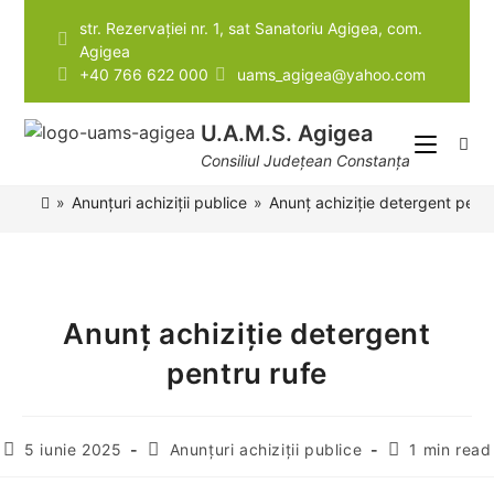
str. Rezervației nr. 1, sat Sanatoriu Agigea, com.
Agigea
Instrumente pentru accesibilitate
+40 766 622 000
uams_agigea@yahoo.com
U.A.M.S. Agigea
Consiliul Județean Constanța
»
Anunțuri achiziții publice
»
Anunț achiziție detergent pentr
Anunț achiziție detergent
pentru rufe
5 iunie 2025
Anunțuri achiziții publice
1 min read